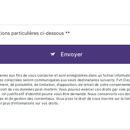
tions particulières ci-dessous **
Envoyer
s aux fins de vous contacter et sont enregistrées dans un fichier informatis
ées collectées seront communiquées aux seuls destinataires suivants: Fvh 
ment, de portabilité, de limitation, d’opposition, de retrait de votre consente
 le sort de vos données post-mortem. Vous pouvez exercer ces droits par voie 
 Un justificatif d'identité pourra vous être demandé. Nous conservons vos do
res et de gestion des contentieux. Vous avez le droit de vous inscrire sur la l
ur plus d’informations sur vos droits.