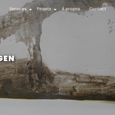
l
Services
Projets
À propos
Contact
GEN