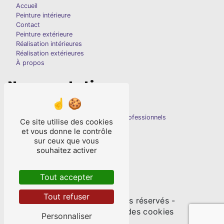
Accueil
Peinture intérieure
Contact
Peinture extérieure
Réalisation intérieures
Réalisation extérieures
À propos
Nos prestations
Peinture résidentielle
Couleurs
Entretien
Peintres professionnels
Ce site utilise des cookies
Peinture intérieure
et vous donne le contrôle
Peintre en bâtiment
sur ceux que vous
Rénovation maison
souhaitez activer
Rafraîchissement
Peinture extérieure
Décoration intérieure
Tout accepter
Tout refuser
©
Vistalid
- 2026 - Tous droits réservés -
Mentions légales
-
Gestion des cookies
Personnaliser